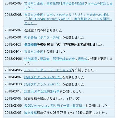
2018/05/08
市民向け企画：高校生無料見学会参加登録フォームを開設しま
した．
2018/05/08
市民向け企画：ロボットの始まり「R.U.R.」と未来への挑戦
「Shell Ocean Discovery XPRIZE」参加登録フォームを開設し
ました．
2018/05/07
会議室予約を締切りました．
2018/05/01
発表要領（ポスター講演）
を公開しました．
2018/04/27
参加登録
を05月01日（火）17時30分まで延期しました．
2018/04/14
市民向け企画
を公開しました．
2018/04/06
特別講演
，
懇親会
，
部門登録者総会
，
表彰式
の情報を更新しま
した．
2018/04/06
チュートリアル・ワークショップ
を公開しました．
2018/04/02
詳細プログラム（Ver.02）
を更新しました．
2018/03/30
詳細プログラム（Ver.01）
を公開しました．
2018/03/13
設立30周年記念特別行事
を公開しました．
2018/03/07
論文投稿を締め切りました．（17：00）
2018/03/06
各OSのセッション割り当て一覧（暫定版）
を公開しました．
2018/03/05
論文投稿
締め切りを03月07日（水）17時に延期しました．