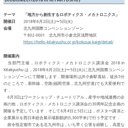
テーマ
「地方から創生するロボティクス・メカトロニクス」
開催日
2018年6月2日(土)〜5日(火)
会場
北九州国際コンベンションゾーン
〒802-0001 北九州市小倉北区浅野地区
https://hello-kitakyushu.or.jp/kokusai-kaigi/detail/
開催案内
当部門主催，ロボティクス・メカトロニクス講演会 2018 in
Kitakyushu は，2018年6月2日(土)〜5日(火)に北九州国際コンベン
ションゾーンにて開催します．開催場所はJR小倉駅直結，徒歩5分
のところで，新幹線，空路(福岡空港，北九州空港)でも大変便利で
す．
6月3日はワークショップ・チュートリアル，産学や地域連携の企
画の他，ロボティクス・メカトロニクス講演会の30周年記念企画の
開催を予定しています．そして6月4日と5日には，ポスター講演と
企業展示を西日本総合展示場新館(約5,300平米)で行う予定です．
政令指定都市である北九州市は，いち早く公害を経験し，高度な