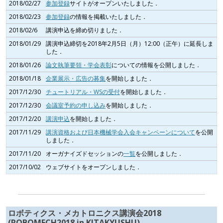
2018/02/27
参加登録
サイトがオープンいたしました．
2018/02/23
参加登録
の情報を掲載いたしました．
2018/02/6
講演申込を締め切りました．
2018/01/29
講演申込締切を2018年2月5日（月）12:00（正午）に延長しま
した．
2018/01/26
論文執筆要領・学会表彰
についての情報を公開しました．
2018/01/18
企業展示・広告の募集
を開始しました．
2017/12/30
チュートリアル・WSの受付
を開始しました．
2017/12/30
会議室予約の申し込み
を開始しました．
2017/12/20
講演申込
を開始しました．
2017/11/29
講演資格および日本機械学会入会キャンペーンについて
を公開
しました．
2017/11/20
オーガナイズドセッションの
一覧
を公開しました．
2017/10/02
ウェブサイトをオープンしました．
ロボティクス・メカトロニクス講演会2018
(ROBOMECH2018 in KITAKYUSHU)