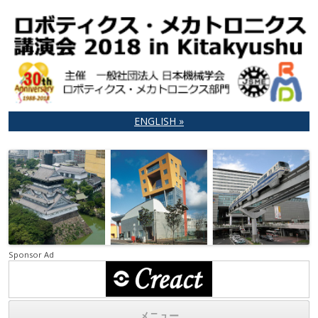
ENGLISH »
ロボティクス・メカトロニクス 講
主催 一般社団法人 日本機械学会 ロボティクス・メカトロニクス部
門
演会 2018 in Kitakyushu
Sponsor Ad
メニュー