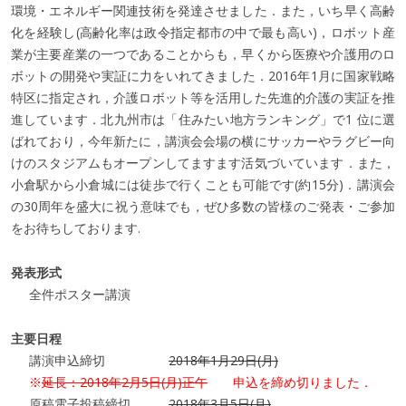
環境・エネルギー関連技術を発達させました．また，いち早く高齢
化を経験し(高齢化率は政令指定都市の中で最も高い)，ロボット産
業が主要産業の一つであることからも，早くから医療や介護用のロ
ボットの開発や実証に力をいれてきました．2016年1月に国家戦略
特区に指定され，介護ロボット等を活用した先進的介護の実証を推
進しています．北九州市は「住みたい地方ランキング」で1 位に選
ばれており，今年新たに，講演会会場の横にサッカーやラグビー向
けのスタジアムもオープンしてますます活気づいています．また，
小倉駅から小倉城には徒歩で行くことも可能です(約15分)．講演会
の30周年を盛大に祝う意味でも，ぜひ多数の皆様のご発表・ご参加
をお待ちしております.
発表形式
全件ポスター講演
主要日程
講演申込締切
2018年1月29日(月)
※
延長：2018年2月5日(月)正午
申込を締め切りました．
原稿電子投稿締切
2018年3月5日(月)