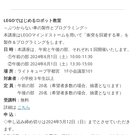
LEGOではじめるロボット教室
～ぶつからない車の製作とプログラミング～
本講座はLEGOマインドストームを用いて「衝突を回避する車」を
製作＆プログラミングをします。
日 時
：本講座は、午前と午後の部、それぞれ１回開催いたします。
①午前の部 2024年6月1日（土）10:00-11:30
②午後の部 2024年6月1日（土）13:30-15:00
場 所
：ライトキューブ宇都宮 1F小会議室101
対象者
：小学校３年生以上
定 員
：午前の部 20名（希望者多数の場合、抽選となります）
午後の部 20名（希望者多数の場合、抽選となります）
受講料
：無料
詳細は
こちら
申 込
：
◇申し込み締め切りは2024年5月12日（日）までとさせていただき
ます。