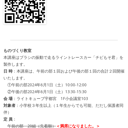
ものづくり教室
本講座はブラシの振動で走るライントレースカー「チビもそ君」を
製作します。
日 時
：本講座は、午前の部１回および午後の部１回の合計２回開催
いたします。
①午前の部2024年6月1日（土）10:00-12:00
②午後の部2024年6月1日（土）13:30-15:30
会 場
：ライトキューブ宇都宮 1F小会議室103
対象者
：小学校３年生以上（１年生からでも可能、だだし保護者同
伴）
定 員
：
午前の部 20組（先着順）
＜満席になりました。＞