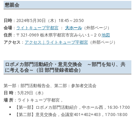
懇親会
日時
：2024年5月30日（木）18:45～20:50
会場
：
ライトキューブ宇都宮
：
大ホール
（外部ページ）
住所
：〒321-0969 栃木県宇都宮市宮みらい１−２０
地図
アクセス
：
アクセス｜ライトキューブ宇都宮
（外部ページ）
ロボメカ部門活動紹介・意見交換会 ～部門を知り、共
に考える会～（旧 部門登録者総会）
第一部：部門活動報告会、第二部：参加者交流会
日 時
：5月29日（水）
場 所
：ライトキューブ宇都宮，
【第一部】ロボメカ部門活動紹介，中ホール西，16:30-17:00
【第二部】意見交換会，会議室401+402+403，17:00-18:00