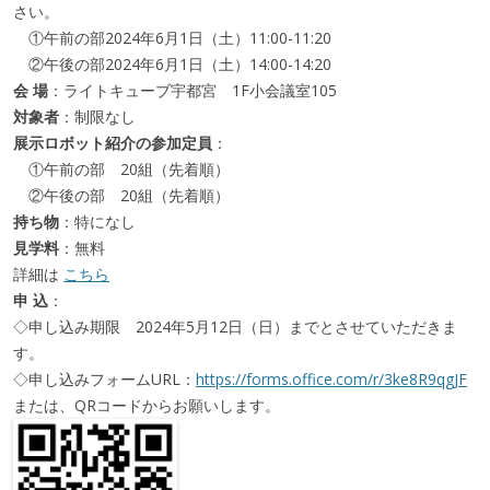
さい。
①午前の部2024年6月1日（土）11:00-11:20
②午後の部2024年6月1日（土）14:00-14:20
会 場
：ライトキューブ宇都宮 1F小会議室105
対象者
：制限なし
展示ロボット紹介の参加定員
：
①午前の部 20組（先着順）
②午後の部 20組（先着順）
持ち物
：特になし
見学料
：無料
詳細は
こちら
申 込
：
◇申し込み期限 2024年5月12日（日）までとさせていただきま
す。
◇申し込みフォームURL：
https://forms.office.com/r/3ke8R9qgJF
または、QRコードからお願いします。