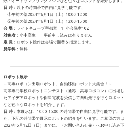
蚊のオートサンプリングマシンなど色々なロボットを紹介します。
日 時
：以下の時間帯で自由に見学可能です。
①午前の部2024年6月1日（土）10:00-12:00
②午後の部2024年6月1日（土）13:00-15:00
会 場
：ライトキューブ宇都宮 1F小会議室102
対象者
：小中高生 事前申し込みは有りません
定 員
：ロボット操作は会場で順番を指定します。
見学料
：無料
ロボット展示
～高専ロボコン出場ロボット、自動移動ロボット大集合！～
高等専門学校ロボットコンテスト（通称：高専ロボコン）に出場し
たアイデアロボットや衛星電波を受信して自動走行を行うロボット
など色々なロボットを紹介します。
日 時
：本展示は、10:00-15:00 の時間帯で自由に見学可能です。ま
た、下記の時間帯で展示ロボットの紹介を行います。ご希望の方は
2024年5月12日（日）までに、〈お問い合わせ先〉へお申し込み下