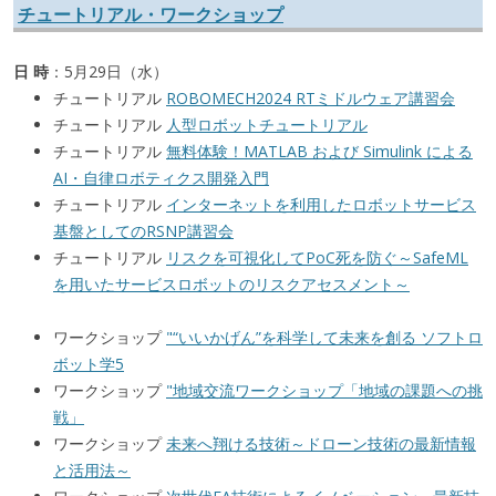
チュートリアル・ワークショップ
日 時
：5月29日（水）
チュートリアル
ROBOMECH2024 RTミドルウェア講習会
チュートリアル
人型ロボットチュートリアル
チュートリアル
無料体験！MATLAB および Simulink による
AI・自律ロボティクス開発入門
チュートリアル
インターネットを利用したロボットサービス
基盤としてのRSNP講習会
チュートリアル
リスクを可視化してPoC死を防ぐ～SafeML
を用いたサービスロボットのリスクアセスメント～
ワークショップ
"“いいかげん”を科学して未来を創る ソフトロ
ボット学5
ワークショップ
"地域交流ワークショップ「地域の課題への挑
戦」
ワークショップ
未来へ翔ける技術～ドローン技術の最新情報
と活用法～