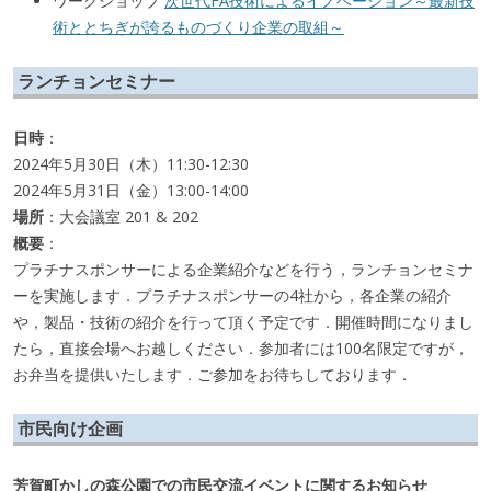
ワークショップ
次世代FA技術によるイノベーション～最新技
術ととちぎが誇るものづくり企業の取組～
ランチョンセミナー
日時
：
2024年5月30日（木）11:30-12:30
2024年5月31日（金）13:00-14:00
場所
：大会議室 201 & 202
概要
：
プラチナスポンサーによる企業紹介などを行う，ランチョンセミナ
ーを実施します．プラチナスポンサーの4社から，各企業の紹介
や，製品・技術の紹介を行って頂く予定です．開催時間になりまし
たら，直接会場へお越しください．参加者には100名限定ですが，
お弁当を提供いたします．ご参加をお待ちしております．
市民向け企画
芳賀町かしの森公園での市民交流イベントに関するお知らせ