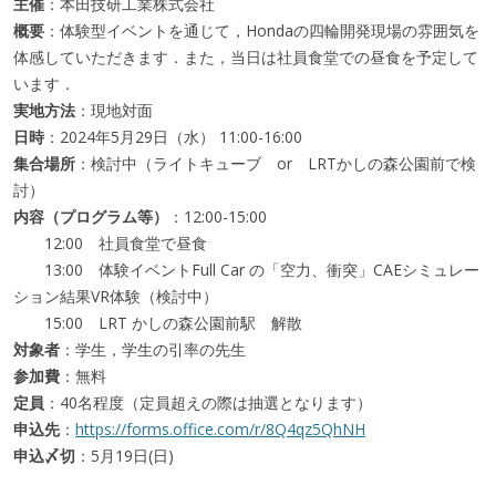
主催
：本田技研工業株式会社
概要
：体験型イベントを通じて，Hondaの四輪開発現場の雰囲気を
体感していただきます．また，当日は社員食堂での昼食を予定して
います．
実地方法
：現地対面
日時
：2024年5月29日（水） 11:00-16:00
集合場所
：検討中（ライトキューブ or LRTかしの森公園前で検
討）
内容（プログラム等）
：12:00-15:00
12:00 社員食堂で昼食
13:00 体験イベントFull Car の「空力、衝突」CAEシミュレー
ション結果VR体験（検討中）
15:00 LRT かしの森公園前駅 解散
対象者
：学生，学生の引率の先生
参加費
：無料
定員
：40名程度（定員超えの際は抽選となります）
申込先
：
https://forms.office.com/r/8Q4qz5QhNH
申込〆切
：5月19日(日)