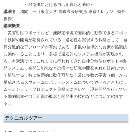
～群協働における自己組織化と適応～
講演者
：淺間 一（東京大学 国際高等研究所 東京カレッジ 特任
教授）
講演概要
：
災害対応ロボットなど，無限定環境で適応的に動作できるロボッ
ト技術の開発が期待されている．適応性を実現する戦略として，自
律分散的なアプローチが有効である．多数の自律的な要素が協調的
に動作することにより，多様で適応的なシステム機能が実現され
る．本講演では，これまでに行われてきた自律分散型ロボットや創
発システム，空間知能化などの様々な研究や開発された技術につい
て解説する．特に協調的に動作可能な非常に多数の要素（個）から
構成されるスウォームロボットシステムについて述べるとともに，
ムーンショットプロジェクト目標３において，現在開発を行ってい
る動的協働や自己組織の概念と開発中の技術などについて紹介す
る．
テクニカルツアー