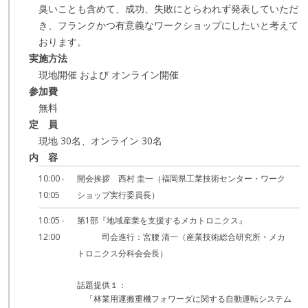
臭いことも含めて、成功、失敗にとらわれず発表していただ
き、フランクかつ有意義なワークショップにしたいと考えて
おります。
実施方法
現地開催 および オンライン開催
参加費
無料
定 員
現地 30名、オンライン 30名
内 容
10:00 -
開会挨拶 西村 圭一（福岡県工業技術センター・ワーク
10:05
ショップ実行委員長）
10:05 -
第1部『地域産業を支援するメカトロニクス』
12:00
司会進行：宮腰 清一（産業技術総合研究所・メカ
トロニクス分科会会長）
話題提供１：
「林業用運搬重機フォワーダに関する自動運転システム