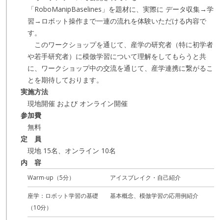
「RoboManipBaselines」を題材に、実際に データ収集→学
習→ロボット操作まで一連の流れを体験いただける内容で
す。
このワークショップを通じて、産学の研究者（特に初学者
や若手研究者）に模倣学習について理解をしてもらうと共
に、ワークショップ中の交流を通じて、産学連携に繋がるこ
とを期待しております。
実施方法
現地開催 および オンライン開催
参加費
無料
定 員
現地 15名、オンライン 10名
内 容
Warm-up（5分）
アイスブレイク・自己紹介
座学：ロボット学習の基礎
基本概念、模倣学習の応用例紹介
（10分）