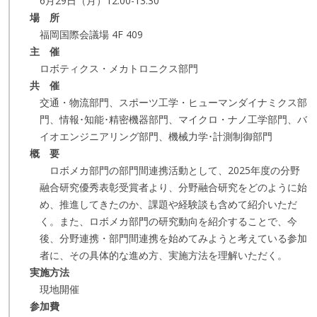
6月29日（月）12:00-13:30
場 所
福岡国際会議場 4F 409
主 催
ロボティクス・メカトロニクス部門
共 催
交通・物流部門、スポーツ工学・ヒューマンダイナミクス部
門、情報･知能･精密機器部門、マイクロ・ナノ工学部門、バ
イオエンジニアリング部門、機械力学･計測制御部門
概 要
ロボメカ部門の部門間連携活動として、2025年度の分野
融合研究優秀表彰受賞者より、分野融合研究をどのように始
め、推進してきたのか、課題や経験談も含めて紹介いただ
く。また、ロボメカ部門の研究動向を紹介することで、今
後、分野連携・部門間連携を始めてみようと考えている参加
者に、その具体的な進め方、実施方法を理解いただく。
実施方法
現地開催
参加費