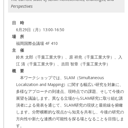
Perspectives
日 時
6月29日（月）13:00-16:50
場 所
福岡国際会議場 4F 410
主 催
鈴木 太郎（千葉工業大学）、原 祥尭（千葉工業大学）、入
江 清（千葉工業大学）、吉田 智章（千葉工業大学）
概 要
本ワークショップでは、SLAM（Simultaneous
Localization and Mapping）に関する幅広い研究を対象に、
多様なアプローチの到達点、現時点での課題、そして今後の
展望を議論します。異なる立場からSLAM研究に取り組む講
演者による発表を通じて、SLAM研究の現状と最前線を俯瞰
します。分野横断的な視点から知見を共有し、今後の研究の
方向性や新たな連携の可能性を探る場となることを目指しま
す。