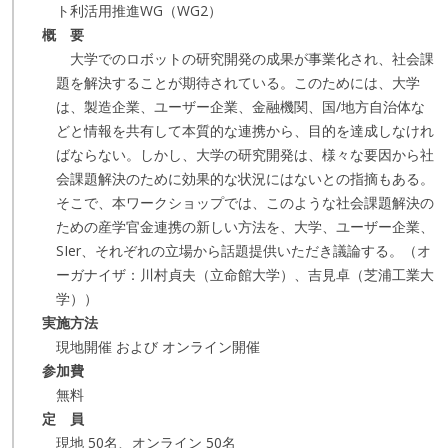
ト利活用推進WG（WG2）
概 要
大学でのロボットの研究開発の成果が事業化され、社会課
題を解決することが期待されている。このためには、大学
は、製造企業、ユーザー企業、金融機関、国/地方自治体な
どと情報を共有して本質的な連携から、目的を達成しなけれ
ばならない。しかし、大学の研究開発は、様々な要因から社
会課題解決のために効果的な状況にはないとの指摘もある。
そこで、本ワークショップでは、このような社会課題解決の
ための産学官金連携の新しい方法を、大学、ユーザー企業、
SIer、それぞれの立場から話題提供いただき議論する。（オ
ーガナイザ：川村貞夫（立命館大学）、吉見卓（芝浦工業大
学））
実施方法
現地開催 および オンライン開催
参加費
無料
定 員
現地 50名、オンライン 50名