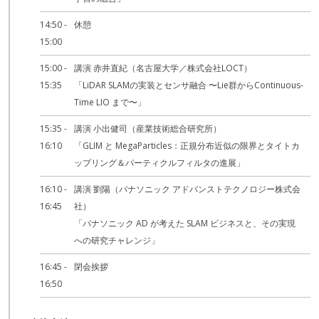
14:50 -
休憩
15:00
15:00 -
講演 赤井直紀（名古屋大学／株式会社LOCT）
15:35
「LiDAR SLAMの実装とセンサ融合 〜Lie群からContinuous-
Time LIO まで〜」
15:35 -
講演 小出健司（産業技術総合研究所）
16:10
「GLIM と MegaParticles：正規分布近似の限界とタイトカ
ップリング＆パーティクルフィルタの進展」
16:10 -
講演 劉陽（パナソニック アドバンストテクノロジー株式会
16:45
社）
「パナソニック AD が考えた SLAM ビジネスと、その実現
への研究チャレンジ」
16:45 -
閉会挨拶
16:50