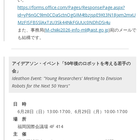
https://forms.office.com/Pages/ResponsePage.aspx?
id=yP6nGC9lm0CDaSctnOgGIM4tbzjspE9Kt3N18jxm2mxU
MzFISFBSSlAxTzU3Sk44NkFGUUc0NDhDSi4u
また、事務局(
M-chiiki2026-info-ml@aist.go.jp
)宛のメールで
も結構です。
アイデアソン・イベント「50年後のロボットを考える若手の
会」
Ideathon Event: "Young Researchers' Meeting to Envision
Robots for the Next 50 Years"
日 時
6月28日（日）13:00-17:00、6月29日（月）10:00-17:00
場 所
福岡国際会議場 4F 414
主 催