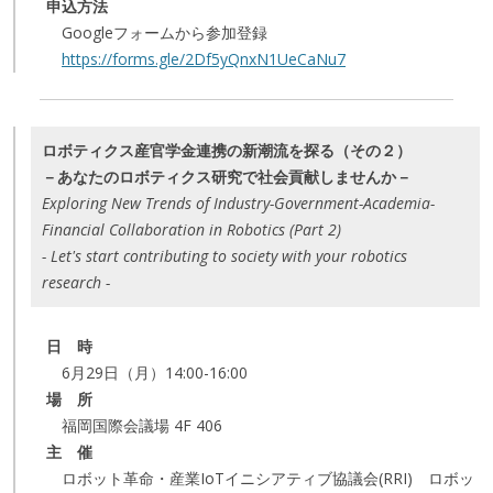
申込方法
Googleフォームから参加登録
https://forms.gle/2Df5yQnxN1UeCaNu7
ロボティクス産官学金連携の新潮流を探る（その２）
－あなたのロボティクス研究で社会貢献しませんか－
Exploring New Trends of Industry-Government-Academia-
Financial Collaboration in Robotics (Part 2)
- Let's start contributing to society with your robotics
research -
日 時
6月29日（月）14:00-16:00
場 所
福岡国際会議場 4F 406
主 催
ロボット革命・産業IoTイニシアティブ協議会(RRI) ロボッ