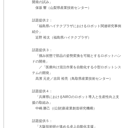
開発の試み」
保坂 響（山梨県産業技術センター）
話題提供２：
「福島県ハイテクプラザにおけるロボット関連研究事例
紹介」
近野 裕太（福島県ハイテクプラザ）
話題提供３：
「掴み状態で部品の姿勢変換を可能とするロボットハン
ドの開発」
／「医療向け混注作業を自動化する小型ロボットシス
テムの開発」
高濱 元史／吉田 裕亮（鳥取県産業技術センター）
話題提供４：
「兵庫県におけるNIROのロボット導入と生産性向上支
援の取組み」
中嶋 勝己（(公財)新産業創造研究機構）
話題提供５：
「大阪技術研が進める卓上自動化支援」