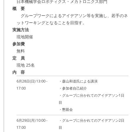
日本機械学会ロボティクス・メカトロニクス部門
概 要
グループワークによるアイデアソン等を実施し、若手のネ
ットワーキングとなることを目指す。
実施方法
現地開催
参加費
無料
定 員
現地 25名
内 容
6月28日(日) 13:00 -
・森山和道氏による講演
17:00
・参加者自己紹介
・グループに分かれてのアイデアソン1日
目
・懇親会
6月29日(月) 10:00 -
・グループに分かれてのアイデアソン2日
17:00
目