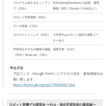
プログラム紹介＆セットアッ
RoboManipBaselines の説明、環境
プ（20分）
構築（WSL / Ubuntu / Colabなど）
ロボット学習体験（80分）
データ収集（15分）
モデルトレーニング（65分）
※学習中はロボット操作の体験コー
ナーあり
学習済みモデルの確認＆議論
成果共有・Q＆A
（25分）Wrap-up（10分）
申込方法
下記リンク（Google Form）にアクセス頂き、参加登録をお
願い致します。
https://forms.gle/Sgrmb1t7NRW9BTeAA
ロボット実機デモ講習会 〜VLA・強化学習技術の最前線〜