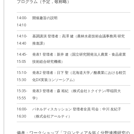
プログラム（予定，敬称略）
14:00-
開催趣旨の説明
14:10
14:10-
基調講演 登壇者：高澤 健（農林水産技術会議事務局 研究
14:40
推進課）
14:45-
発表1 登壇者：新井 遼（国立研究開発法人農業・食品産業
15:05
技術総合研究機構）
15:10-
発表2 登壇者：日下 聖（北海道大学／酪農業における軽労
15:30
化DX実装コンソーシアム）
15:35-
発表3 登壇者：森 裕紀 （株式会社トクイテン/早稲田大
15:55
学）
16:00-
パネルディスカッション 登壇者全員 司会：中川 友紀子
16:30
（株式会社アールティ）
備考：ワークショップ「フロンティアを拓く分野連携研究の