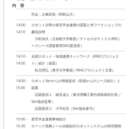
内 容
司会：土橋宏規（和歌山大）
14:00 -
ロボット分野の産官学金連携の課題と本ワークショップの
14:10
趣旨説明
川村貞夫（立命館大学教授／チトセロボティクス/RRIニ
ーズシーズ課題整理SWG委員長）
14:10 -
全国ロボット・地域連携ネットワーク（RINGプロジェク
14:30
ト）紹介（仮題）
松元明弘（東洋大学教授／RINGプロジェクト主査）
14:30 -
ロボットSIerからの情報提供（現場からのニーズ紹介）と
15:00
提案
話題提供１ 細見成人（東洋理機工業代表取締役社長／
SIer協会監事）
話題提供２ 小平紀生（SIer協会参与）
15:00 -
産官学金連携事例紹介
15:30
ローソク装飾シール自動貼付ロボットシステムの研究開発