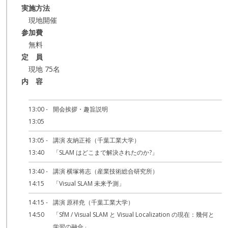
実施方法
現地開催
参加費
無料
定 員
現地 75名
内 容
13:00 -
開会挨拶・趣旨説明
13:05
13:05 -
講演 友納正裕（千葉工業大学）
13:40
「SLAM はどこまで解決されたのか?」
13:40 -
講演 横塚将志（産業技術総合研究所）
14:15
「Visual SLAM 未来予測」
14:15 -
講演 原祥尭（千葉工業大学）
14:50
「SfM / Visual SLAM と Visual Localization の現在：幾何と
学習の融合」