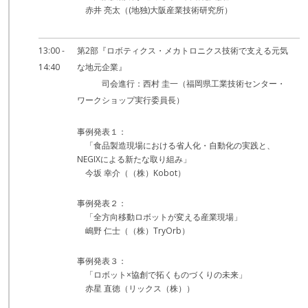
赤井 亮太（(地独)大阪産業技術研究所）
13:00 -
第2部『ロボティクス・メカトロニクス技術で支える元気
14:40
な地元企業』
司会進行：西村 圭一（福岡県工業技術センター・
ワークショップ実行委員長）
事例発表１：
「食品製造現場における省人化・自動化の実践と、
NEGIXによる新たな取り組み」
今坂 幸介（（株）Kobot）
事例発表２：
「全方向移動ロボットが変える産業現場」
嶋野 仁士（（株）TryOrb）
事例発表３：
「ロボット×協創で拓くものづくりの未来」
赤星 直徳（リックス（株））