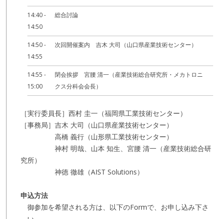
14:40 -
総合討論
14:50
14:50 -
次回開催案内 吉木 大司（山口県産業技術センター）
14:55
14:55 -
閉会挨拶 宮腰 清一（産業技術総合研究所・メカトロニ
15:00
クス分科会会長）
［実行委員長］西村 圭一（福岡県工業技術センター）
［事務局］吉木 大司（山口県産業技術センター）
高橋 義行（山形県工業技術センター）
神村 明哉、山本 知生、宮腰 清一（産業技術総合研
究所）
神徳 徹雄（AIST Solutions）
申込方法
御参加を希望される方は、以下のFormで、お申し込み下さ
い。