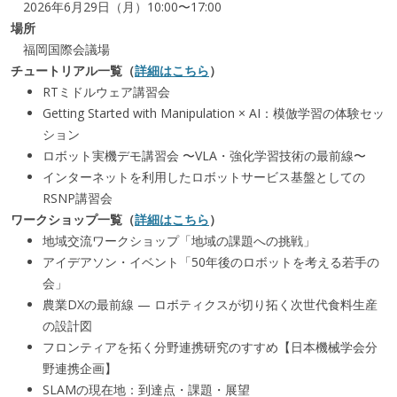
2026年6月29日（月）10:00〜17:00
場所
福岡国際会議場
チュートリアル一覧（
詳細はこちら
）
RTミドルウェア講習会
Getting Started with Manipulation × AI：模倣学習の体験セッ
ション
ロボット実機デモ講習会 〜VLA・強化学習技術の最前線〜
インターネットを利用したロボットサービス基盤としての
RSNP講習会
ワークショップ一覧（
詳細はこちら
）
地域交流ワークショップ「地域の課題への挑戦」
アイデアソン・イベント「50年後のロボットを考える若手の
会」
農業DXの最前線 — ロボティクスが切り拓く次世代食料生産
の設計図
フロンティアを拓く分野連携研究のすすめ【日本機械学会分
野連携企画】
SLAMの現在地：到達点・課題・展望