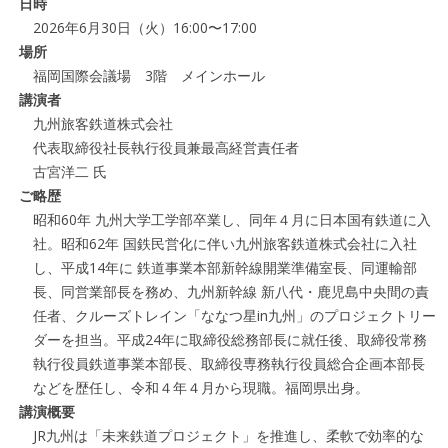
日時
2026年6月30日（火）16:00〜17:00
場所
福岡国際会議場 3階 メインホール
講演者
九州旅客鉄道株式会社
代表取締役社長執行役員兼最高経営責任者
古宮洋二 氏
ご略歴
昭和60年 九州大学工学部卒業し、同年４月に日本国有鉄道に入
社。昭和62年 国鉄民営化に伴い九州旅客鉄道株式会社に入社
し、平成14年に 鉄道事業本部新幹線開業準備室長、同運輸部
長、同営業部長を務め、九州新幹線 新八代・鹿児島中央間の責
任者、クルーズトレイン「ななつ星in九州」のプロジェクトリー
ダーを担当。平成24年に取締役総務部長に就任後、取締役常務
執行役員鉄道事業本部長、取締役専務執行役員総合企画本部長
などを歴任し、令和４年４月から現職。福岡県出身。
講演概要
JR九州は「未来鉄道プロジェクト」を推進し、柔軟で効率的な