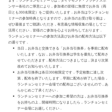
ます．ランチョンセミナーでは，ダイヤモンド・プラチナスポ
ンサー各社のご厚意により，参加者の皆様に無償でお弁当（両
日とも300名限定）をご提供いたします．お弁当はランチョンセ
ミナーの参加特典となりますので，お弁当のお受け取り後は，
ぜひ最後までご聴講いただき，有意義な情報収集の場としてご
活用ください．皆様のご参加を心よりお待ちしております．
ランチョンセミナーへの参加方法及びお弁当の配布方法は以下
の通りです．
当日，お弁当と交換できる「お弁当引換券」を事前に配布
いたします．なお，お弁当引換券は学生を優先して配布さ
せていただきます．配布方法につきましては，決まり次第
改めてお知らせいたします．
お弁当引換券は各日300枚限定です．予定枚数に達し次
第，配布を終了いたします．早期に配布が終了した場合，
ランチョンセミナー会場での配布はございませんので，あ
らかじめご了承ください．
ランチョンセミナーへの参加ご希望の方は，お弁当引換券
をお持ちの上，開催時間になりましたら，ランチョンセミ
ナー会場にお越しください．