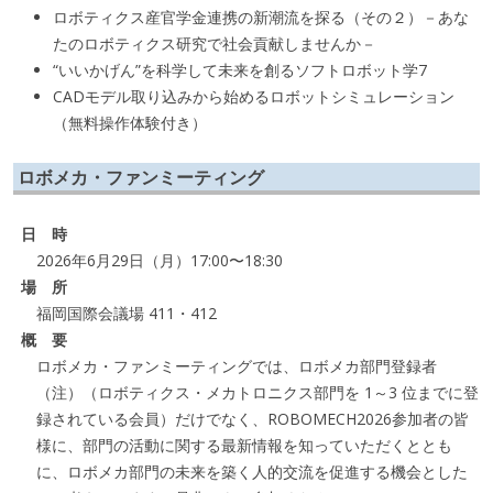
ロボティクス産官学金連携の新潮流を探る（その２）－あな
たのロボティクス研究で社会貢献しませんか－
“いいかげん”を科学して未来を創るソフトロボット学7
CADモデル取り込みから始めるロボットシミュレーション
（無料操作体験付き）
ロボメカ・ファンミーティング
日 時
2026年6月29日（月）17:00〜18:30
場 所
福岡国際会議場 411・412
概 要
ロボメカ・ファンミーティングでは、ロボメカ部門登録者
（注）（ロボティクス・メカトロニクス部門を 1～3 位までに登
録されている会員）だけでなく、ROBOMECH2026参加者の皆
様に、部門の活動に関する最新情報を知っていただくととも
に、ロボメカ部門の未来を築く人的交流を促進する機会とした