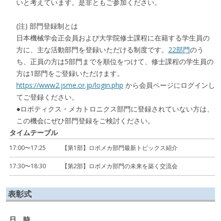
いと考えています。是非ともご参加ください。
(注) 部門登録制とは
日本機械学会正会員および大学院修士課程に在籍する学生員の
方に、主な活動部門を登録いただける制度です。
22部門
のう
ち、正員の方は5部門までを順位をつけて、修士課程の学生員の
方は1部門をご登録いただけます。
https://www2.jsme.or.jp/login.php
から会員ページにログインし
てご登録ください。
●ロボティクス・メカトロニクス部門に登録されていない方は、
この機会にぜひ部門登録をご検討ください。
タイムテーブル
17:00〜17:25
【第1部】ロボメカ部門最新トピックス紹介
17:30〜18:30
【第2部】ロボメカ部門の未来を築く交流会
表彰式
日 時